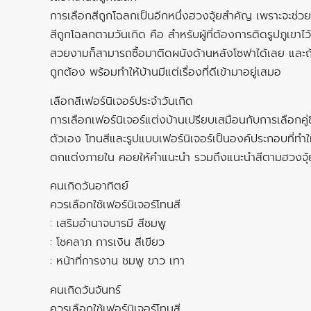
การเลือกสีถูกโฉลกเป็นอีกหนึ่งฮวงจุ้ยสำคัญ เพราะจะช่วยเส
สีถูกโฉลกตามวันเกิด คือ สำหรับผู้ที่ต้องการติดรูปภูเขาไ
สวยงามก็สามารถซื้อมาติดผนังด้านหลังโซฟาได้เลย และถ้าต
ถูกต้อง พร้อมทำให้บ้านมีแต่เรื่องที่ดีเข้ามาอยู่เสมอ
เลือกสีเฟอร์นิเจอร์ประจำวันเกิด
การเลือกเฟอร์นิเจอร์แต่งบ้านเปรียบเสมือนกับการเลือกค
ตัวเอง โทนสีและรูปแบบเฟอร์นิเจอร์เป็นองค์ประกอบที่ทำให
ตกแต่งภายใน คอยให้คำแนะนำ รวมถึงแนะนำสีตามฮวงจุ้
คนเกิดวันอาทิตย์
ควรเลือกใช้เฟอร์นิเจอร์โทนสี
: เสริมอำนาจบารมี สีชมพู
: โชคลาภ การเงิน สีเขียว
: หน้าที่การงาน ชมพู ขาว เทา
คนเกิดวันจันทร์
ควรเลือกใช้เฟอร์นิเจอร์โทนสี